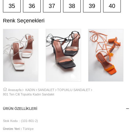
35
36
37
38
39
40
Renk Seçenekleri
Anasayfa
KADIN
SANDALET
TOPUKLU SANDALET
801 Ten Cilt Topuklu Kadın Sandalet
ÜRÜN ÖZELLIKLERI
Stok Kodu
(101-801-2)
Üretim Yeri :
Türkiye