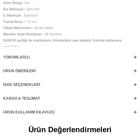
Ürün Rengi:
Ten
Dış Materyal :
Suni Deri
İç Materyal :
Suni Deri
Topuk Boyu :
7,5 cm
Taban Malzemesi :
Neolit Taban
Manken Ayak Numarası :
38 Numara
%100 El işçiliği ile üretilmiştir. Ürünlerimiz tam kalıptır. Günlük kullanıma
uygundur.
YORUMLAR
(1)
ÜRÜN ÖNERILERI
İADE SEÇENEKLERI
KARGO & TESLIMAT
ÜRÜN KULLANIM KILAVUZU
Ürün Değerlendirmeleri