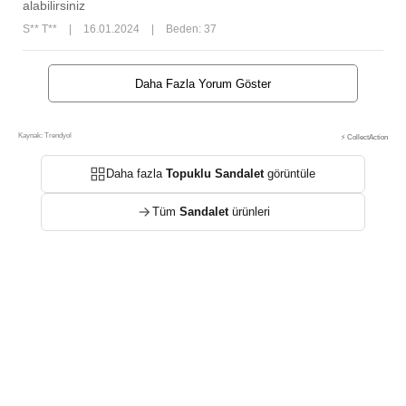
alabilirsiniz
S** T**
|
16.01.2024
|
Beden: 37
Daha Fazla Yorum Göster
Kaynak: Trendyol
⚡ CollectAction
Daha fazla
Topuklu Sandalet
görüntüle
Tüm
Sandalet
ürünleri