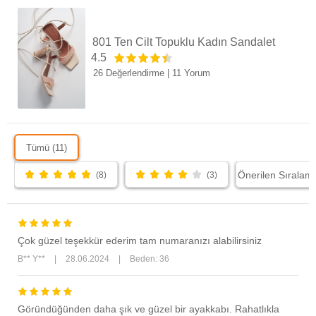
801 Ten Cilt Topuklu Kadın Sandalet
4.5
26 Değerlendirme
|
11 Yorum
Tümü (11)
(8)
(3)
Çok güzel teşekkür ederim tam numaranızı alabilirsiniz
B** Y**
|
28.06.2024
|
Beden: 36
Göründüğünden daha şık ve güzel bir ayakkabı. Rahatlıkla