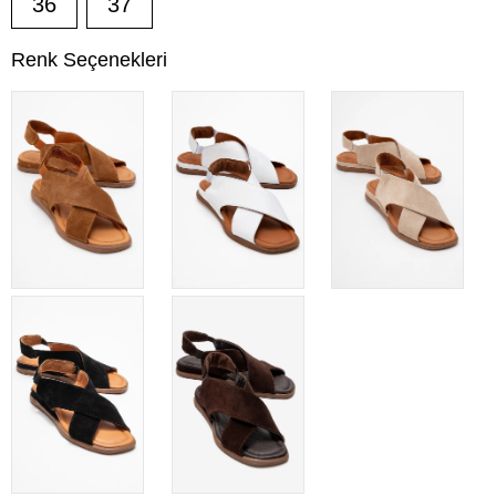
36
37
Renk Seçenekleri