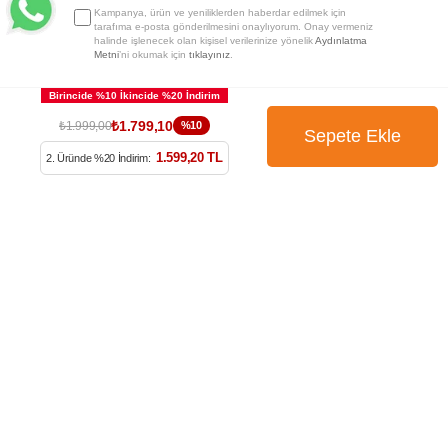
Kampanya, ürün ve yeniliklerden haberdar edilmek için
tarafıma e-posta gönderilmesini onaylıyorum. Onay vermeniz
halinde işlenecek olan kişisel verilerinize yönelik
Aydınlatma
Metni
’ni okumak için
tıklayınız
.
₺1.799,10
₺1.999,00
%10
1.599,20 TL
2. Üründe %20 İndirim: