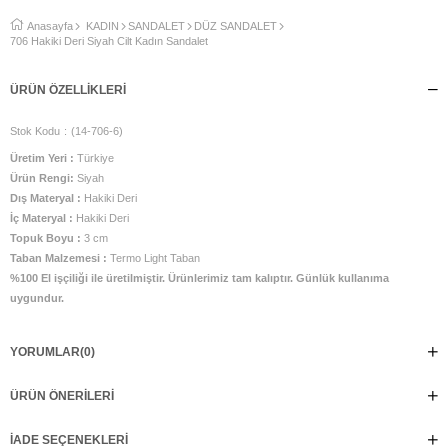
Anasayfa
KADIN
SANDALET
DÜZ SANDALET
706 Hakiki Deri Siyah Cilt Kadın Sandalet
ÜRÜN ÖZELLIKLERI
Stok Kodu
(14-706-6)
Üretim Yeri :
Türkiye
Ürün Rengi:
Siyah
Dış Materyal :
Hakiki Deri
İç Materyal :
Hakiki Deri
Topuk Boyu :
3 cm
Taban Malzemesi :
Termo Light Taban
%100 El işçiliği ile üretilmiştir. Ürünlerimiz tam kalıptır. Günlük kullanıma
uygundur.
YORUMLAR
(0)
ÜRÜN ÖNERILERI
İADE SEÇENEKLERI