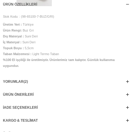
ÜRÜN ÖZELLIKLERI
Stok Kodu
(98-65100-7-BUZ/GRI)
Üretim Yeri :
Türkiye
Ürün Rengi:
Buz Gri
Dış Materyal :
Suni Deri
İç Materyal :
Suni Deri
Topuk Boyu :
5,5cm
Taban Malzemesi :
Light Termo Taban
%100 El işçiliği ile üretilmiştir. Ürünlerimiz tam kalıptır. Günlük kullanıma
uygundur.
YORUMLAR
(2)
ÜRÜN ÖNERILERI
İADE SEÇENEKLERI
KARGO & TESLIMAT