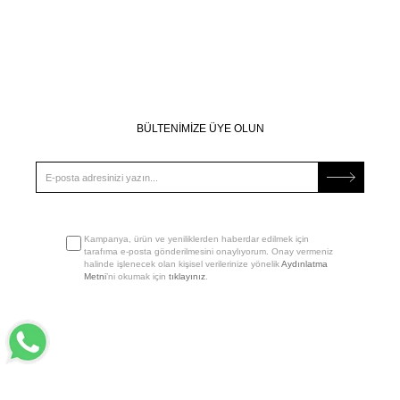
BÜLTENİMİZE ÜYE OLUN
Kampanya, ürün ve yeniliklerden haberdar edilmek için
tarafıma e-posta gönderilmesini onaylıyorum. Onay vermeniz
halinde işlenecek olan kişisel verilerinize yönelik
Aydınlatma
Metni
’ni okumak için
tıklayınız
.