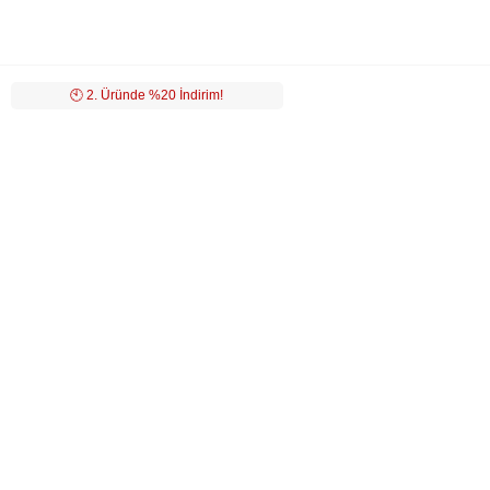
🕙️ 2. Üründe %20 İndirim!
LUVİ
MÜŞTERİ HİZMETLERİ
POPÜLER KATEGORİLER
ÖZEL SAYFALAR