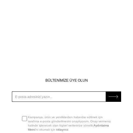
BÜLTENİMİZE ÜYE OLUN
Kampanya, ürün ve yeniliklerden haberdar edilmek için
tarafıma e-posta gönderilmesini onaylıyorum. Onay vermeniz
halinde işlenecek olan kişisel verilerinize yönelik
Aydınlatma
Metni
’ni okumak için
tıklayınız
.