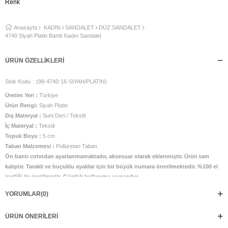
Renk
Anasayfa
KADIN
SANDALET
DÜZ SANDALET
4740 Siyah Platin Bantlı Kadın Sandalet
ÜRÜN ÖZELLIKLERI
Stok Kodu
(98-4740-16-SIYAH/PLATIN)
Üretim Yeri :
Türkiye
Ürün Rengi:
Siyah Platin
Dış Materyal :
Suni Deri / Tekstil
İç Materyal :
Tekstil
Topuk Boyu :
5 cm
Taban Malzemesi :
Poliüretan Taban
Ön bantı cırtından ayarlanmamaktadır, aksesuar olarak eklenmiştir. Ürün tam
kalıptır. Taraklı ve buçuklu ayaklar için bir büyük numara önerilmektedir. %100 el
işçiliği ile üretilmiştir. Günlük kullanıma uygundur.
YORUMLAR
(0)
ÜRÜN ÖNERILERI