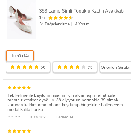
353 Lame Simli Topuklu Kadın Ayakkabı
4.6
34 Değerlendirme
|
14 Yorum
Tümü (14)
(9)
(4)
Tek kelime ile bayıldım nişanım için aldım aşırı rahat asla
rahatsız etmiyor ayağı ☺️ 38 giyiyorum normalde 39 almak
zorunda kaldım ama tabann koydurup bir şekilde halledecem
model kalite harika
**** ****
|
16.09.2023
|
Beden: 39