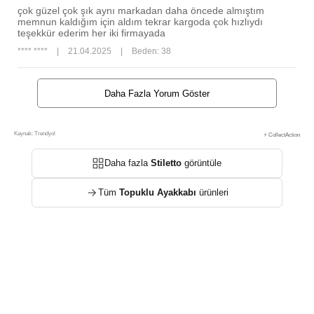
çok güzel çok şık aynı markadan daha öncede almıştım
memnun kaldığım için aldım tekrar kargoda çok hızlıydı
teşekkür ederim her iki firmayada
**** ****
|
21.04.2025
|
Beden: 38
Daha Fazla Yorum Göster
Kaynak: Trendyol
⚡ CollectAction
Daha fazla
Stiletto
görüntüle
Tüm
Topuklu Ayakkabı
ürünleri