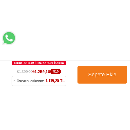
BÜLTENİMİZE ÜYE OLUN
₺1.259,10
₺1.399,00
%10
1.119,20 TL
2. Üründe %20 İndirim:
Kampanya, ürün ve yeniliklerden haberdar edilmek için
tarafıma e-posta gönderilmesini onaylıyorum. Onay vermeniz
halinde işlenecek olan kişisel verilerinize yönelik
Aydınlatma
Metni
’ni okumak için
tıklayınız
.