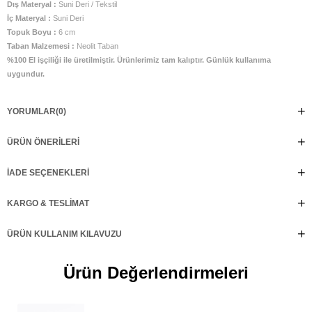
Dış Materyal :
Suni Deri / Tekstil
İç Materyal :
Suni Deri
Topuk Boyu :
6 cm
Taban Malzemesi :
Neolit Taban
%100 El işçiliği ile üretilmiştir. Ürünlerimiz tam kalıptır. Günlük kullanıma
uygundur.
YORUMLAR
(0)
ÜRÜN ÖNERILERI
İADE SEÇENEKLERI
KARGO & TESLIMAT
ÜRÜN KULLANIM KILAVUZU
Ürün Değerlendirmeleri