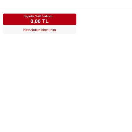
Sepette %40 İndirim
0,00 TL
birinciurunikinciurun
LUVİ
MÜŞTERİ HİZMETLERİ
POPÜLER KATEGORİLER
ÖZEL SAYFALAR