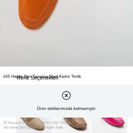
165 Hakiki Deri Turuncu Süet Kadın Terlik
Renk Seçenekleri
Ürün stoklarımızda kalmamıştır.
Anasayfa
KADIN
TERLİK
DÜZ TERLİK
165 Hakiki Deri Turuncu Süet Kadın Terlik