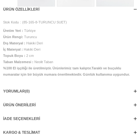
ÜRÜN ÖZELLIKLERI
Stok Kodu
(85-165-8-TURUNCU SUET)
Üretim Yeri :
Türkiye
Ürün Rengi:
Turuncu
Dış Materyal :
Hakiki Deri
İç Materyal :
Hakiki Deri
Topuk Boyu :
2 cm
Taban Malzemesi :
Neolit Taban
%100 El işçiliği ile üretilmiştir. Ürünlerimiz tam kalıptır.Taraklı ve buçuklu
numaralar için bir büyük numara önerilmektedir. Günlük kullanıma uygundur.
YORUMLAR
(0)
ÜRÜN ÖNERILERI
İADE SEÇENEKLERI
KARGO & TESLIMAT