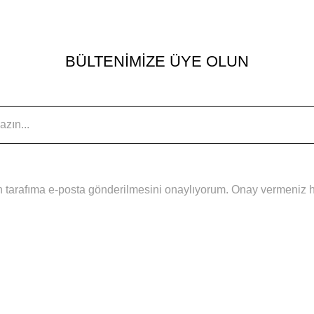
BÜLTENİMİZE ÜYE OLUN
 tarafıma e-posta gönderilmesini onaylıyorum. Onay vermeniz hal