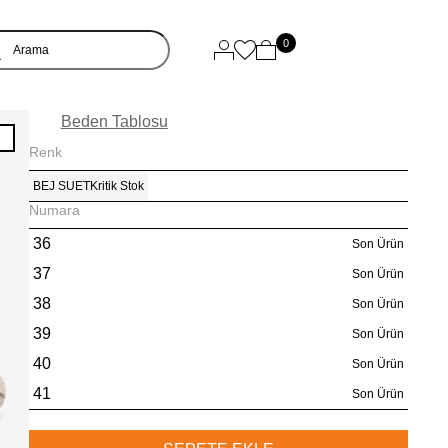
0
Beden Tablosu
I
Renk
BEJ SUET
Kritik Stok
Numara
36
Son Ürün
37
Son Ürün
38
Son Ürün
39
Son Ürün
40
Son Ürün
41
Son Ürün