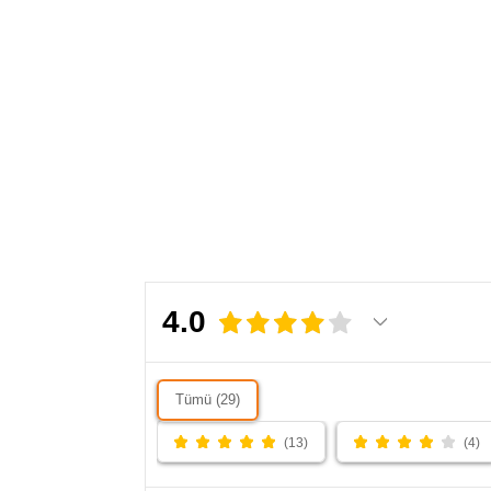
olmaya hazır. Doğal, zarif ve etkileyici… Sade lüksün
en güzel hali.
4.0
Tümü (29)
(13)
(4)