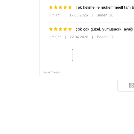
Tek kelime ile mükemmeell tam bed
H** K**
|
17.03.2026
|
Beden: 36
çok çok güzel, yumuşacık, ayağı h
H** Ç**
|
22.04.2026
|
Beden: 37
Kaynak: Trendyol