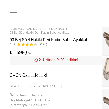
Anasayfa
KADIN
BABET
DÜZ BABET
03 Bej Süet Hakiki Deri Kadın Babet Ayakkabı
03 Bej Süet Hakiki Deri Kadın Babet Ayakkabı
4.0
(19+)
₺1.599,00
🕙️ 2. Üründe %20 İndirim!
ÜRÜN ÖZELLIKLERI
Stok Kodu
(63-03-10-BEJ SUET)
Ürün Rengi:
Bej Süet
Dış Materyal :
Hakiki Deri
İç Materyal :
Hakiki Deri