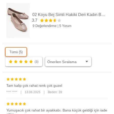
02 Koyu Bej Simli Hakiki Deri Kadın Babet Ayakkabı
3.7
9 Değerlendirme
|
5 Yorum
Tümü (5)
(3)
Tam kalip çok rahat renk çok guzel
**** ****
|
13.06.2025
|
Beden: 39
Yumuşacık çok rahat bir ayakkabı. Bana küçük geldiği için iade