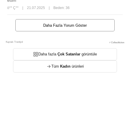
ettim
ö** Ç**
|
21.07.2025
|
Beden: 36
Daha Fazla Yorum Göster
Kaynak: Trendyol
⚡ CollectAction
Daha fazla
Çok Satanlar
görüntüle
Tüm
Kadın
ürünleri