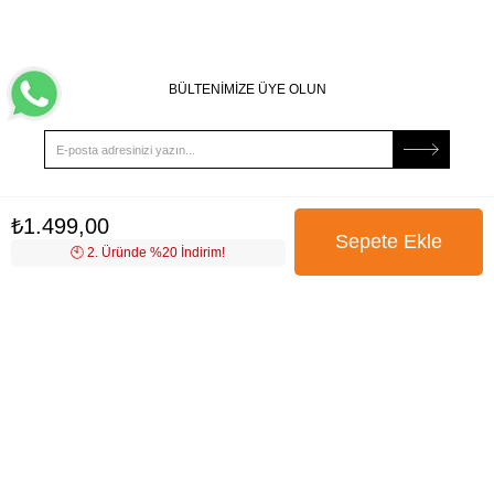
BÜLTENİMİZE ÜYE OLUN
₺1.499,00
Kampanya, ürün ve yeniliklerden haberdar edilmek için
tarafıma e-posta gönderilmesini onaylıyorum. Onay vermeniz
🕙️ 2. Üründe %20 İndirim!
halinde işlenecek olan kişisel verilerinize yönelik
Aydınlatma
Metni
’ni okumak için
tıklayınız
.