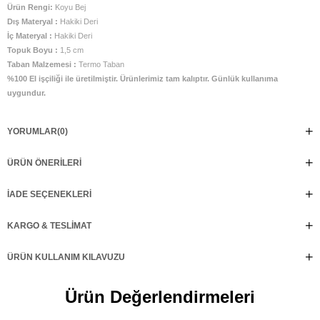
Ürün Rengi:
Koyu Bej
Dış Materyal :
Hakiki Deri
İç Materyal :
Hakiki Deri
Topuk Boyu :
1,5 cm
Taban Malzemesi :
Termo Taban
%100 El işçiliği ile üretilmiştir. Ürünlerimiz tam kalıptır. Günlük kullanıma
uygundur.
YORUMLAR
(0)
ÜRÜN ÖNERILERI
İADE SEÇENEKLERI
KARGO & TESLIMAT
ÜRÜN KULLANIM KILAVUZU
Ürün Değerlendirmeleri