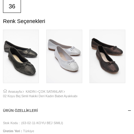
36
Renk Seçenekleri
Anasayfa
KADIN
ÇOK SATANLAR
02 Koyu Bej Simli Hakiki Deri Kadın Babet Ayakkabı
ÜRÜN ÖZELLIKLERI
Stok Kodu
(63-02-11-KOYU BEJ SIMLI)
Üretim Yeri :
Türkiye