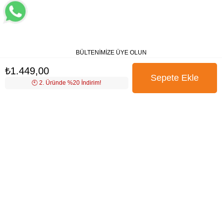
BÜLTENİMİZE ÜYE OLUN
₺1.449,00
🕙️ 2. Üründe %20 İndirim!
Kampanya, ürün ve yeniliklerden haberdar edilmek için
tarafıma e-posta gönderilmesini onaylıyorum. Onay vermeniz
halinde işlenecek olan kişisel verilerinize yönelik
Aydınlatma
Metni
’ni okumak için
tıklayınız
.