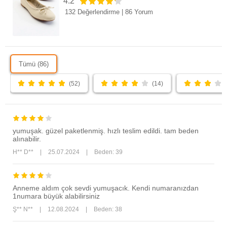
4.2
132 Değerlendirme
|
86 Yorum
Tümü (86)
(52)
(14)
yumuşak. güzel paketlenmiş. hızlı teslim edildi. tam beden
alınabilir.
H** D**
|
25.07.2024
|
Beden: 39
Anneme aldım çok sevdi yumuşacık. Kendi numaranızdan
1numara büyük alabilirsiniz
Ş** N**
|
12.08.2024
|
Beden: 38