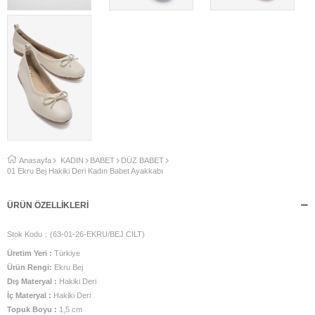
Anasayfa
KADIN
BABET
DÜZ BABET
01 Ekru Bej Hakiki Deri Kadın Babet Ayakkabı
ÜRÜN ÖZELLIKLERI
Stok Kodu
(63-01-26-EKRU/BEJ CILT)
Üretim Yeri :
Türkiye
Ürün Rengi:
Ekru Bej
Dış Materyal :
Hakiki Deri
İç Materyal :
Hakiki Deri
Topuk Boyu :
1,5 cm